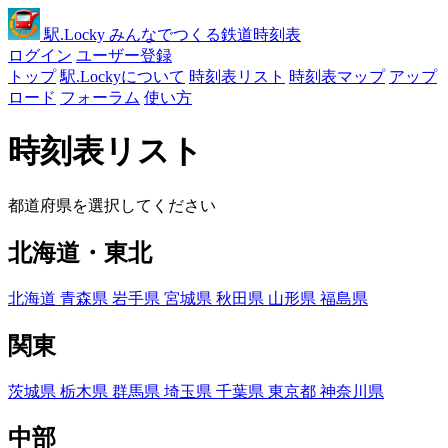
駅
.Locky
みんなでつくる鉄道時刻表
ログイン
ユーザー登録
トップ
駅.Lockyについて
時刻表リスト
時刻表マップ
アップ
ロード
フォーラム
使い方
時刻表リスト
都道府県を選択してください
北海道・東北
北海道
青森県
岩手県
宮城県
秋田県
山形県
福島県
関東
茨城県
栃木県
群馬県
埼玉県
千葉県
東京都
神奈川県
中部