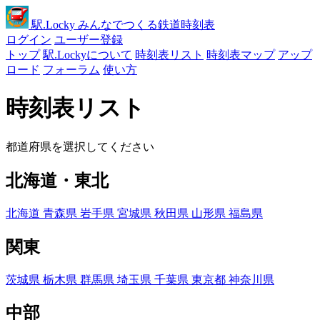
駅
.Locky
みんなでつくる鉄道時刻表
ログイン
ユーザー登録
トップ
駅.Lockyについて
時刻表リスト
時刻表マップ
アップ
ロード
フォーラム
使い方
時刻表リスト
都道府県を選択してください
北海道・東北
北海道
青森県
岩手県
宮城県
秋田県
山形県
福島県
関東
茨城県
栃木県
群馬県
埼玉県
千葉県
東京都
神奈川県
中部