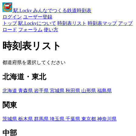
駅
.Locky
みんなでつくる鉄道時刻表
ログイン
ユーザー登録
トップ
駅.Lockyについて
時刻表リスト
時刻表マップ
アップ
ロード
フォーラム
使い方
時刻表リスト
都道府県を選択してください
北海道・東北
北海道
青森県
岩手県
宮城県
秋田県
山形県
福島県
関東
茨城県
栃木県
群馬県
埼玉県
千葉県
東京都
神奈川県
中部