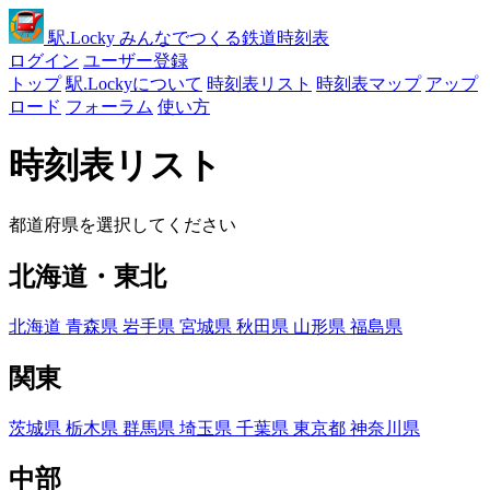
駅
.Locky
みんなでつくる鉄道時刻表
ログイン
ユーザー登録
トップ
駅.Lockyについて
時刻表リスト
時刻表マップ
アップ
ロード
フォーラム
使い方
時刻表リスト
都道府県を選択してください
北海道・東北
北海道
青森県
岩手県
宮城県
秋田県
山形県
福島県
関東
茨城県
栃木県
群馬県
埼玉県
千葉県
東京都
神奈川県
中部