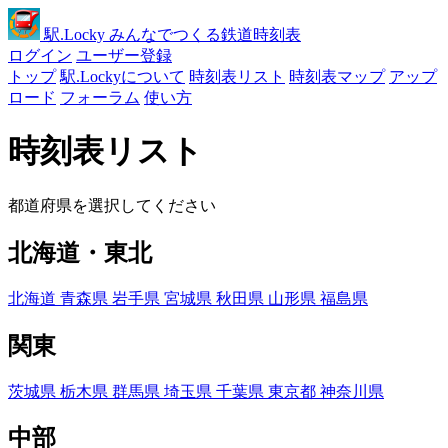
駅
.Locky
みんなでつくる鉄道時刻表
ログイン
ユーザー登録
トップ
駅.Lockyについて
時刻表リスト
時刻表マップ
アップ
ロード
フォーラム
使い方
時刻表リスト
都道府県を選択してください
北海道・東北
北海道
青森県
岩手県
宮城県
秋田県
山形県
福島県
関東
茨城県
栃木県
群馬県
埼玉県
千葉県
東京都
神奈川県
中部