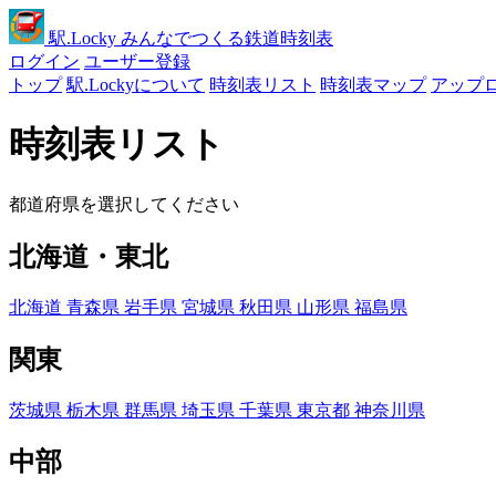
駅
.Locky
みんなでつくる鉄道時刻表
ログイン
ユーザー登録
トップ
駅.Lockyについて
時刻表リスト
時刻表マップ
アップ
時刻表リスト
都道府県を選択してください
北海道・東北
北海道
青森県
岩手県
宮城県
秋田県
山形県
福島県
関東
茨城県
栃木県
群馬県
埼玉県
千葉県
東京都
神奈川県
中部