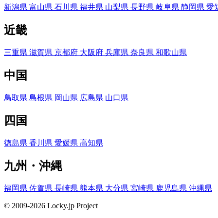
新潟県
富山県
石川県
福井県
山梨県
長野県
岐阜県
静岡県
愛
近畿
三重県
滋賀県
京都府
大阪府
兵庫県
奈良県
和歌山県
中国
鳥取県
島根県
岡山県
広島県
山口県
四国
徳島県
香川県
愛媛県
高知県
九州・沖縄
福岡県
佐賀県
長崎県
熊本県
大分県
宮崎県
鹿児島県
沖縄県
© 2009-2026 Locky.jp Project