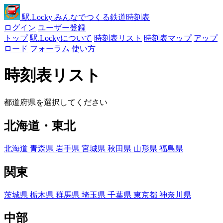
駅
.Locky
みんなでつくる鉄道時刻表
ログイン
ユーザー登録
トップ
駅.Lockyについて
時刻表リスト
時刻表マップ
アップ
ロード
フォーラム
使い方
時刻表リスト
都道府県を選択してください
北海道・東北
北海道
青森県
岩手県
宮城県
秋田県
山形県
福島県
関東
茨城県
栃木県
群馬県
埼玉県
千葉県
東京都
神奈川県
中部