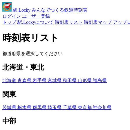
駅
.Locky
みんなでつくる鉄道時刻表
ログイン
ユーザー登録
トップ
駅.Lockyについて
時刻表リスト
時刻表マップ
アップ
時刻表リスト
都道府県を選択してください
北海道・東北
北海道
青森県
岩手県
宮城県
秋田県
山形県
福島県
関東
茨城県
栃木県
群馬県
埼玉県
千葉県
東京都
神奈川県
中部