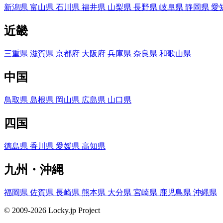
新潟県
富山県
石川県
福井県
山梨県
長野県
岐阜県
静岡県
愛
近畿
三重県
滋賀県
京都府
大阪府
兵庫県
奈良県
和歌山県
中国
鳥取県
島根県
岡山県
広島県
山口県
四国
徳島県
香川県
愛媛県
高知県
九州・沖縄
福岡県
佐賀県
長崎県
熊本県
大分県
宮崎県
鹿児島県
沖縄県
© 2009-2026 Locky.jp Project