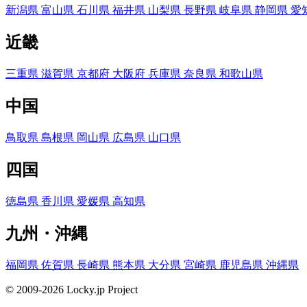
新潟県
富山県
石川県
福井県
山梨県
長野県
岐阜県
静岡県
愛
近畿
三重県
滋賀県
京都府
大阪府
兵庫県
奈良県
和歌山県
中国
鳥取県
島根県
岡山県
広島県
山口県
四国
徳島県
香川県
愛媛県
高知県
九州・沖縄
福岡県
佐賀県
長崎県
熊本県
大分県
宮崎県
鹿児島県
沖縄県
© 2009-2026 Locky.jp Project