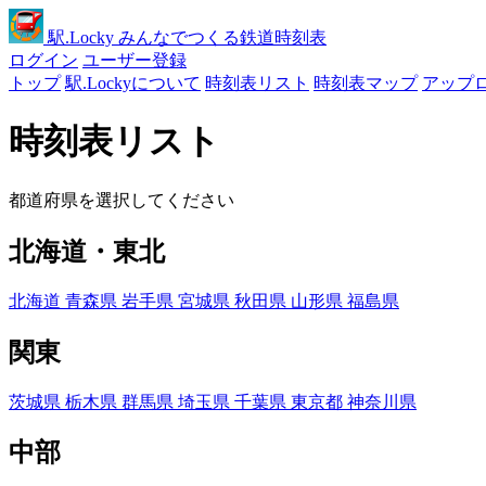
駅
.Locky
みんなでつくる鉄道時刻表
ログイン
ユーザー登録
トップ
駅.Lockyについて
時刻表リスト
時刻表マップ
アップ
時刻表リスト
都道府県を選択してください
北海道・東北
北海道
青森県
岩手県
宮城県
秋田県
山形県
福島県
関東
茨城県
栃木県
群馬県
埼玉県
千葉県
東京都
神奈川県
中部