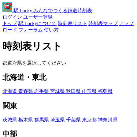
駅
.Locky
みんなでつくる鉄道時刻表
ログイン
ユーザー登録
トップ
駅.Lockyについて
時刻表リスト
時刻表マップ
アップ
ロード
フォーラム
使い方
時刻表リスト
都道府県を選択してください
北海道・東北
北海道
青森県
岩手県
宮城県
秋田県
山形県
福島県
関東
茨城県
栃木県
群馬県
埼玉県
千葉県
東京都
神奈川県
中部