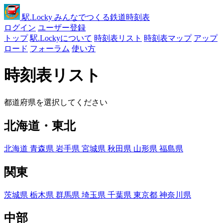
駅
.Locky
みんなでつくる鉄道時刻表
ログイン
ユーザー登録
トップ
駅.Lockyについて
時刻表リスト
時刻表マップ
アップ
ロード
フォーラム
使い方
時刻表リスト
都道府県を選択してください
北海道・東北
北海道
青森県
岩手県
宮城県
秋田県
山形県
福島県
関東
茨城県
栃木県
群馬県
埼玉県
千葉県
東京都
神奈川県
中部