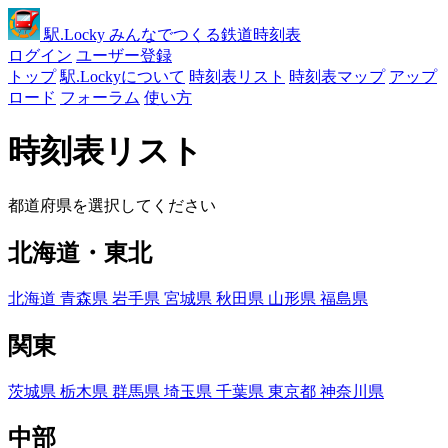
駅
.Locky
みんなでつくる鉄道時刻表
ログイン
ユーザー登録
トップ
駅.Lockyについて
時刻表リスト
時刻表マップ
アップ
ロード
フォーラム
使い方
時刻表リスト
都道府県を選択してください
北海道・東北
北海道
青森県
岩手県
宮城県
秋田県
山形県
福島県
関東
茨城県
栃木県
群馬県
埼玉県
千葉県
東京都
神奈川県
中部