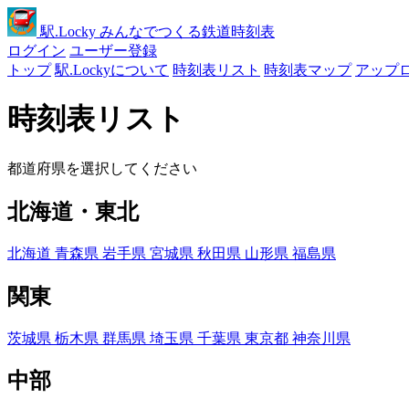
駅
.Locky
みんなでつくる鉄道時刻表
ログイン
ユーザー登録
トップ
駅.Lockyについて
時刻表リスト
時刻表マップ
アップ
時刻表リスト
都道府県を選択してください
北海道・東北
北海道
青森県
岩手県
宮城県
秋田県
山形県
福島県
関東
茨城県
栃木県
群馬県
埼玉県
千葉県
東京都
神奈川県
中部