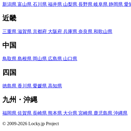
新潟県
富山県
石川県
福井県
山梨県
長野県
岐阜県
静岡県
愛
近畿
三重県
滋賀県
京都府
大阪府
兵庫県
奈良県
和歌山県
中国
鳥取県
島根県
岡山県
広島県
山口県
四国
徳島県
香川県
愛媛県
高知県
九州・沖縄
福岡県
佐賀県
長崎県
熊本県
大分県
宮崎県
鹿児島県
沖縄県
© 2009-2026 Locky.jp Project