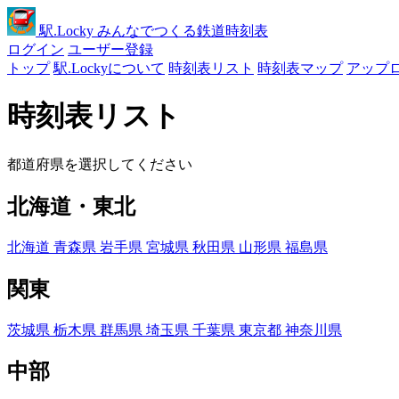
駅
.Locky
みんなでつくる鉄道時刻表
ログイン
ユーザー登録
トップ
駅.Lockyについて
時刻表リスト
時刻表マップ
アップ
時刻表リスト
都道府県を選択してください
北海道・東北
北海道
青森県
岩手県
宮城県
秋田県
山形県
福島県
関東
茨城県
栃木県
群馬県
埼玉県
千葉県
東京都
神奈川県
中部