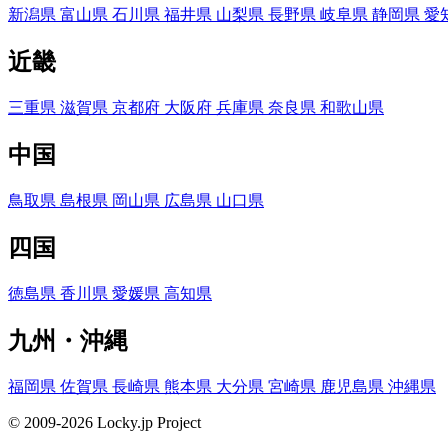
新潟県
富山県
石川県
福井県
山梨県
長野県
岐阜県
静岡県
愛
近畿
三重県
滋賀県
京都府
大阪府
兵庫県
奈良県
和歌山県
中国
鳥取県
島根県
岡山県
広島県
山口県
四国
徳島県
香川県
愛媛県
高知県
九州・沖縄
福岡県
佐賀県
長崎県
熊本県
大分県
宮崎県
鹿児島県
沖縄県
© 2009-2026 Locky.jp Project