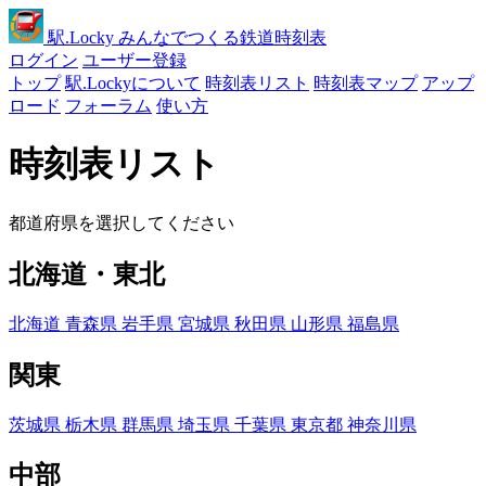
駅
.Locky
みんなでつくる鉄道時刻表
ログイン
ユーザー登録
トップ
駅.Lockyについて
時刻表リスト
時刻表マップ
アップ
ロード
フォーラム
使い方
時刻表リスト
都道府県を選択してください
北海道・東北
北海道
青森県
岩手県
宮城県
秋田県
山形県
福島県
関東
茨城県
栃木県
群馬県
埼玉県
千葉県
東京都
神奈川県
中部