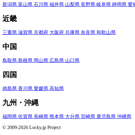
新潟県
富山県
石川県
福井県
山梨県
長野県
岐阜県
静岡県
愛
近畿
三重県
滋賀県
京都府
大阪府
兵庫県
奈良県
和歌山県
中国
鳥取県
島根県
岡山県
広島県
山口県
四国
徳島県
香川県
愛媛県
高知県
九州・沖縄
福岡県
佐賀県
長崎県
熊本県
大分県
宮崎県
鹿児島県
沖縄県
© 2009-2026 Locky.jp Project