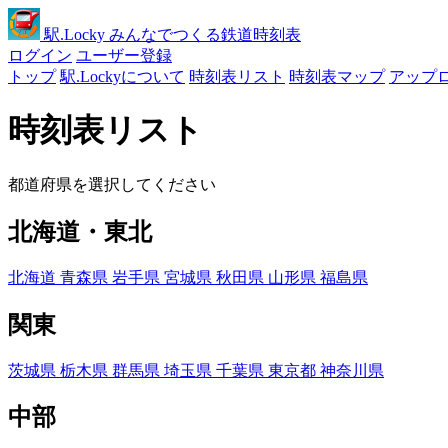
駅
.Locky
みんなでつくる鉄道時刻表
ログイン
ユーザー登録
トップ
駅.Lockyについて
時刻表リスト
時刻表マップ
アップ
時刻表リスト
都道府県を選択してください
北海道・東北
北海道
青森県
岩手県
宮城県
秋田県
山形県
福島県
関東
茨城県
栃木県
群馬県
埼玉県
千葉県
東京都
神奈川県
中部