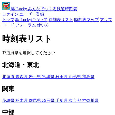
駅
.Locky
みんなでつくる鉄道時刻表
ログイン
ユーザー登録
トップ
駅.Lockyについて
時刻表リスト
時刻表マップ
アップ
ロード
フォーラム
使い方
時刻表リスト
都道府県を選択してください
北海道・東北
北海道
青森県
岩手県
宮城県
秋田県
山形県
福島県
関東
茨城県
栃木県
群馬県
埼玉県
千葉県
東京都
神奈川県
中部