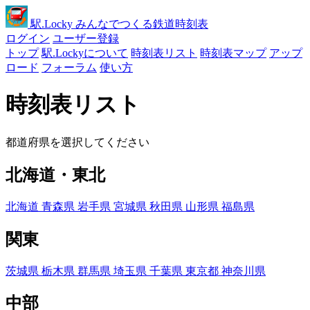
駅
.Locky
みんなでつくる鉄道時刻表
ログイン
ユーザー登録
トップ
駅.Lockyについて
時刻表リスト
時刻表マップ
アップ
ロード
フォーラム
使い方
時刻表リスト
都道府県を選択してください
北海道・東北
北海道
青森県
岩手県
宮城県
秋田県
山形県
福島県
関東
茨城県
栃木県
群馬県
埼玉県
千葉県
東京都
神奈川県
中部