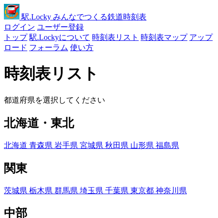
駅
.Locky
みんなでつくる鉄道時刻表
ログイン
ユーザー登録
トップ
駅.Lockyについて
時刻表リスト
時刻表マップ
アップ
ロード
フォーラム
使い方
時刻表リスト
都道府県を選択してください
北海道・東北
北海道
青森県
岩手県
宮城県
秋田県
山形県
福島県
関東
茨城県
栃木県
群馬県
埼玉県
千葉県
東京都
神奈川県
中部