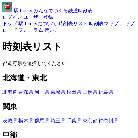
駅
.Locky
みんなでつくる鉄道時刻表
ログイン
ユーザー登録
トップ
駅.Lockyについて
時刻表リスト
時刻表マップ
アップ
ロード
フォーラム
使い方
時刻表リスト
都道府県を選択してください
北海道・東北
北海道
青森県
岩手県
宮城県
秋田県
山形県
福島県
関東
茨城県
栃木県
群馬県
埼玉県
千葉県
東京都
神奈川県
中部