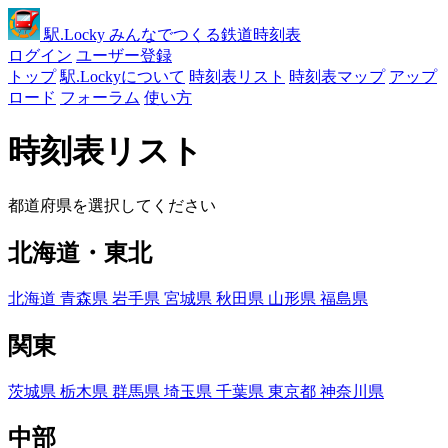
駅
.Locky
みんなでつくる鉄道時刻表
ログイン
ユーザー登録
トップ
駅.Lockyについて
時刻表リスト
時刻表マップ
アップ
ロード
フォーラム
使い方
時刻表リスト
都道府県を選択してください
北海道・東北
北海道
青森県
岩手県
宮城県
秋田県
山形県
福島県
関東
茨城県
栃木県
群馬県
埼玉県
千葉県
東京都
神奈川県
中部