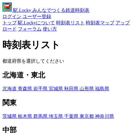
駅
.Locky
みんなでつくる鉄道時刻表
ログイン
ユーザー登録
トップ
駅.Lockyについて
時刻表リスト
時刻表マップ
アップ
ロード
フォーラム
使い方
時刻表リスト
都道府県を選択してください
北海道・東北
北海道
青森県
岩手県
宮城県
秋田県
山形県
福島県
関東
茨城県
栃木県
群馬県
埼玉県
千葉県
東京都
神奈川県
中部