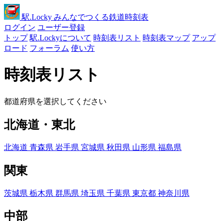
駅
.Locky
みんなでつくる鉄道時刻表
ログイン
ユーザー登録
トップ
駅.Lockyについて
時刻表リスト
時刻表マップ
アップ
ロード
フォーラム
使い方
時刻表リスト
都道府県を選択してください
北海道・東北
北海道
青森県
岩手県
宮城県
秋田県
山形県
福島県
関東
茨城県
栃木県
群馬県
埼玉県
千葉県
東京都
神奈川県
中部