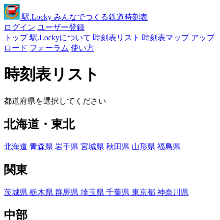
駅
.Locky
みんなでつくる鉄道時刻表
ログイン
ユーザー登録
トップ
駅.Lockyについて
時刻表リスト
時刻表マップ
アップ
ロード
フォーラム
使い方
時刻表リスト
都道府県を選択してください
北海道・東北
北海道
青森県
岩手県
宮城県
秋田県
山形県
福島県
関東
茨城県
栃木県
群馬県
埼玉県
千葉県
東京都
神奈川県
中部