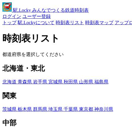
駅
.Locky
みんなでつくる鉄道時刻表
ログイン
ユーザー登録
トップ
駅.Lockyについて
時刻表リスト
時刻表マップ
アップ
時刻表リスト
都道府県を選択してください
北海道・東北
北海道
青森県
岩手県
宮城県
秋田県
山形県
福島県
関東
茨城県
栃木県
群馬県
埼玉県
千葉県
東京都
神奈川県
中部