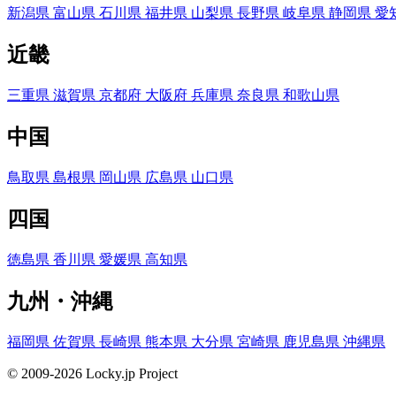
新潟県
富山県
石川県
福井県
山梨県
長野県
岐阜県
静岡県
愛
近畿
三重県
滋賀県
京都府
大阪府
兵庫県
奈良県
和歌山県
中国
鳥取県
島根県
岡山県
広島県
山口県
四国
徳島県
香川県
愛媛県
高知県
九州・沖縄
福岡県
佐賀県
長崎県
熊本県
大分県
宮崎県
鹿児島県
沖縄県
© 2009-2026 Locky.jp Project