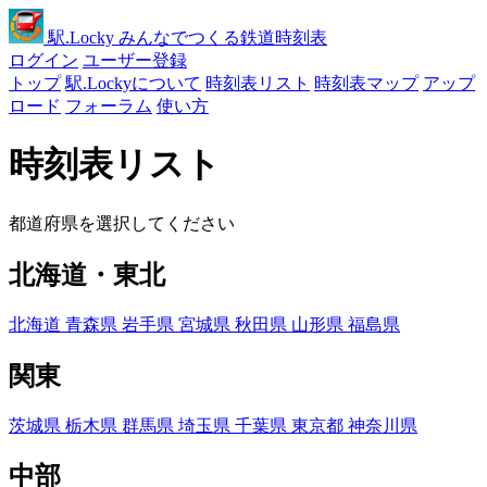
駅
.Locky
みんなでつくる鉄道時刻表
ログイン
ユーザー登録
トップ
駅.Lockyについて
時刻表リスト
時刻表マップ
アップ
ロード
フォーラム
使い方
時刻表リスト
都道府県を選択してください
北海道・東北
北海道
青森県
岩手県
宮城県
秋田県
山形県
福島県
関東
茨城県
栃木県
群馬県
埼玉県
千葉県
東京都
神奈川県
中部