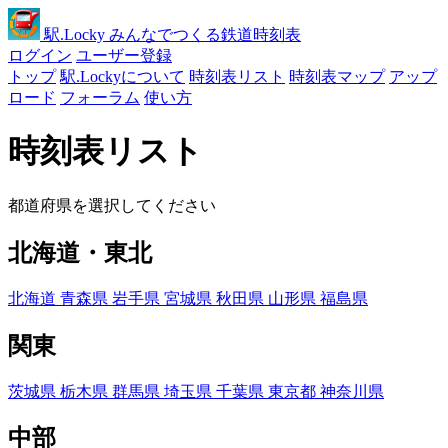
駅
.Locky
みんなでつくる鉄道時刻表
ログイン
ユーザー登録
トップ
駅.Lockyについて
時刻表リスト
時刻表マップ
アップ
ロード
フォーラム
使い方
時刻表リスト
都道府県を選択してください
北海道・東北
北海道
青森県
岩手県
宮城県
秋田県
山形県
福島県
関東
茨城県
栃木県
群馬県
埼玉県
千葉県
東京都
神奈川県
中部