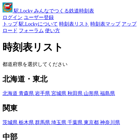
駅
.Locky
みんなでつくる鉄道時刻表
ログイン
ユーザー登録
トップ
駅.Lockyについて
時刻表リスト
時刻表マップ
アップ
ロード
フォーラム
使い方
時刻表リスト
都道府県を選択してください
北海道・東北
北海道
青森県
岩手県
宮城県
秋田県
山形県
福島県
関東
茨城県
栃木県
群馬県
埼玉県
千葉県
東京都
神奈川県
中部