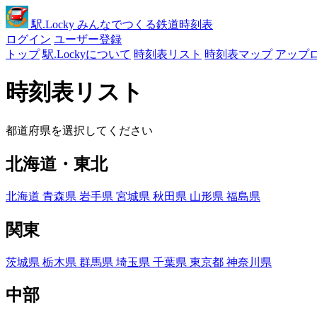
駅
.Locky
みんなでつくる鉄道時刻表
ログイン
ユーザー登録
トップ
駅.Lockyについて
時刻表リスト
時刻表マップ
アップ
時刻表リスト
都道府県を選択してください
北海道・東北
北海道
青森県
岩手県
宮城県
秋田県
山形県
福島県
関東
茨城県
栃木県
群馬県
埼玉県
千葉県
東京都
神奈川県
中部