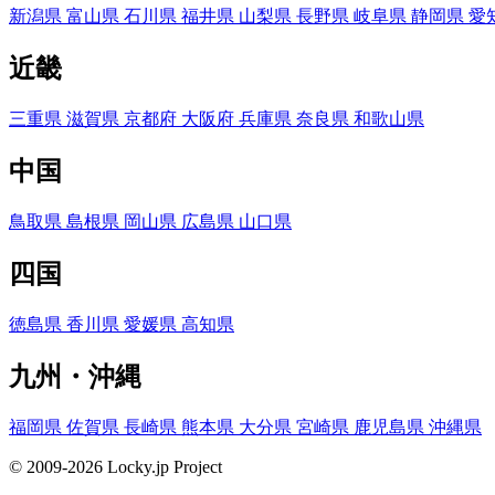
新潟県
富山県
石川県
福井県
山梨県
長野県
岐阜県
静岡県
愛
近畿
三重県
滋賀県
京都府
大阪府
兵庫県
奈良県
和歌山県
中国
鳥取県
島根県
岡山県
広島県
山口県
四国
徳島県
香川県
愛媛県
高知県
九州・沖縄
福岡県
佐賀県
長崎県
熊本県
大分県
宮崎県
鹿児島県
沖縄県
© 2009-2026 Locky.jp Project