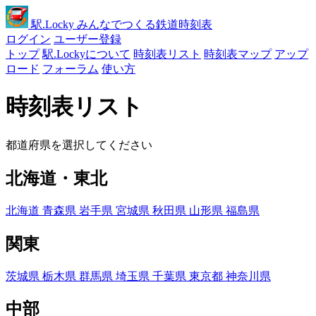
駅
.Locky
みんなでつくる鉄道時刻表
ログイン
ユーザー登録
トップ
駅.Lockyについて
時刻表リスト
時刻表マップ
アップ
ロード
フォーラム
使い方
時刻表リスト
都道府県を選択してください
北海道・東北
北海道
青森県
岩手県
宮城県
秋田県
山形県
福島県
関東
茨城県
栃木県
群馬県
埼玉県
千葉県
東京都
神奈川県
中部