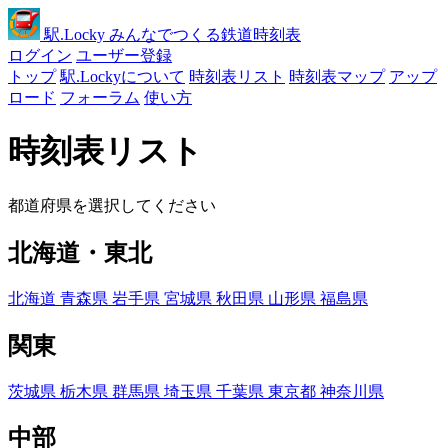
駅
.Locky
みんなでつくる鉄道時刻表
ログイン
ユーザー登録
トップ
駅.Lockyについて
時刻表リスト
時刻表マップ
アップ
ロード
フォーラム
使い方
時刻表リスト
都道府県を選択してください
北海道・東北
北海道
青森県
岩手県
宮城県
秋田県
山形県
福島県
関東
茨城県
栃木県
群馬県
埼玉県
千葉県
東京都
神奈川県
中部