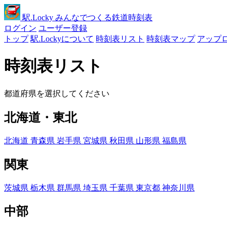
駅
.Locky
みんなでつくる鉄道時刻表
ログイン
ユーザー登録
トップ
駅.Lockyについて
時刻表リスト
時刻表マップ
アップ
時刻表リスト
都道府県を選択してください
北海道・東北
北海道
青森県
岩手県
宮城県
秋田県
山形県
福島県
関東
茨城県
栃木県
群馬県
埼玉県
千葉県
東京都
神奈川県
中部