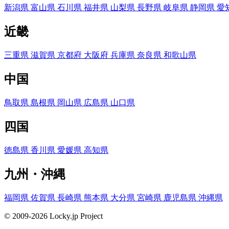
新潟県
富山県
石川県
福井県
山梨県
長野県
岐阜県
静岡県
愛
近畿
三重県
滋賀県
京都府
大阪府
兵庫県
奈良県
和歌山県
中国
鳥取県
島根県
岡山県
広島県
山口県
四国
徳島県
香川県
愛媛県
高知県
九州・沖縄
福岡県
佐賀県
長崎県
熊本県
大分県
宮崎県
鹿児島県
沖縄県
© 2009-2026 Locky.jp Project