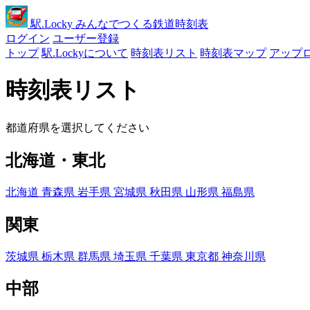
駅
.Locky
みんなでつくる鉄道時刻表
ログイン
ユーザー登録
トップ
駅.Lockyについて
時刻表リスト
時刻表マップ
アップ
時刻表リスト
都道府県を選択してください
北海道・東北
北海道
青森県
岩手県
宮城県
秋田県
山形県
福島県
関東
茨城県
栃木県
群馬県
埼玉県
千葉県
東京都
神奈川県
中部