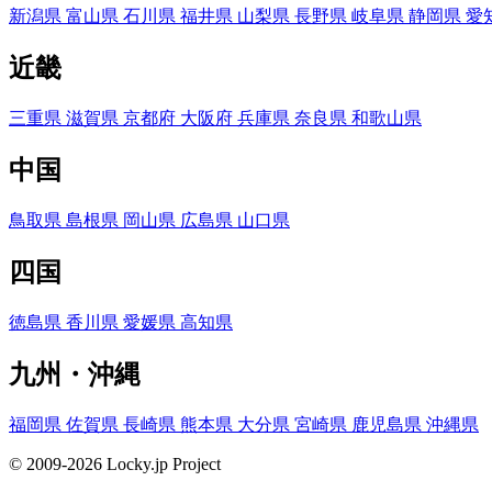
新潟県
富山県
石川県
福井県
山梨県
長野県
岐阜県
静岡県
愛
近畿
三重県
滋賀県
京都府
大阪府
兵庫県
奈良県
和歌山県
中国
鳥取県
島根県
岡山県
広島県
山口県
四国
徳島県
香川県
愛媛県
高知県
九州・沖縄
福岡県
佐賀県
長崎県
熊本県
大分県
宮崎県
鹿児島県
沖縄県
© 2009-2026 Locky.jp Project