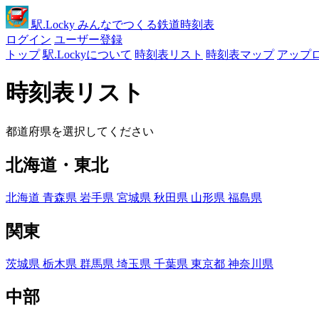
駅
.Locky
みんなでつくる鉄道時刻表
ログイン
ユーザー登録
トップ
駅.Lockyについて
時刻表リスト
時刻表マップ
アップ
時刻表リスト
都道府県を選択してください
北海道・東北
北海道
青森県
岩手県
宮城県
秋田県
山形県
福島県
関東
茨城県
栃木県
群馬県
埼玉県
千葉県
東京都
神奈川県
中部