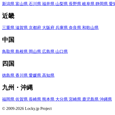
新潟県
富山県
石川県
福井県
山梨県
長野県
岐阜県
静岡県
愛
近畿
三重県
滋賀県
京都府
大阪府
兵庫県
奈良県
和歌山県
中国
鳥取県
島根県
岡山県
広島県
山口県
四国
徳島県
香川県
愛媛県
高知県
九州・沖縄
福岡県
佐賀県
長崎県
熊本県
大分県
宮崎県
鹿児島県
沖縄県
© 2009-2026 Locky.jp Project