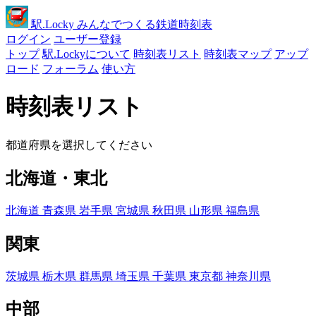
駅
.Locky
みんなでつくる鉄道時刻表
ログイン
ユーザー登録
トップ
駅.Lockyについて
時刻表リスト
時刻表マップ
アップ
ロード
フォーラム
使い方
時刻表リスト
都道府県を選択してください
北海道・東北
北海道
青森県
岩手県
宮城県
秋田県
山形県
福島県
関東
茨城県
栃木県
群馬県
埼玉県
千葉県
東京都
神奈川県
中部