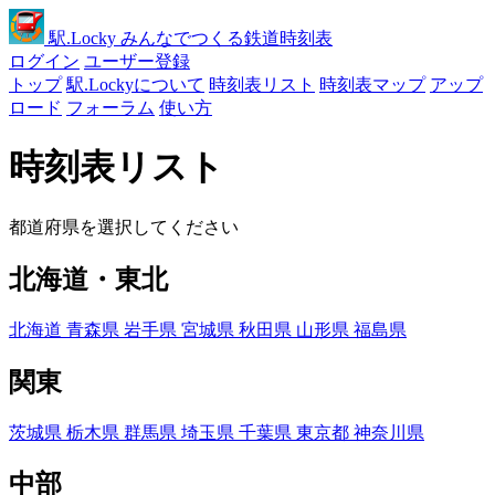
駅
.Locky
みんなでつくる鉄道時刻表
ログイン
ユーザー登録
トップ
駅.Lockyについて
時刻表リスト
時刻表マップ
アップ
ロード
フォーラム
使い方
時刻表リスト
都道府県を選択してください
北海道・東北
北海道
青森県
岩手県
宮城県
秋田県
山形県
福島県
関東
茨城県
栃木県
群馬県
埼玉県
千葉県
東京都
神奈川県
中部