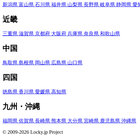
新潟県
富山県
石川県
福井県
山梨県
長野県
岐阜県
静岡県
愛
近畿
三重県
滋賀県
京都府
大阪府
兵庫県
奈良県
和歌山県
中国
鳥取県
島根県
岡山県
広島県
山口県
四国
徳島県
香川県
愛媛県
高知県
九州・沖縄
福岡県
佐賀県
長崎県
熊本県
大分県
宮崎県
鹿児島県
沖縄県
© 2009-2026 Locky.jp Project