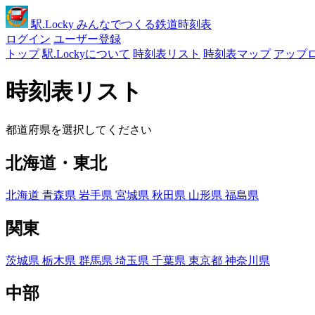
駅
.Locky
みんなでつくる鉄道時刻表
ログイン
ユーザー登録
トップ
駅.Lockyについて
時刻表リスト
時刻表マップ
アップ
時刻表リスト
都道府県を選択してください
北海道・東北
北海道
青森県
岩手県
宮城県
秋田県
山形県
福島県
関東
茨城県
栃木県
群馬県
埼玉県
千葉県
東京都
神奈川県
中部