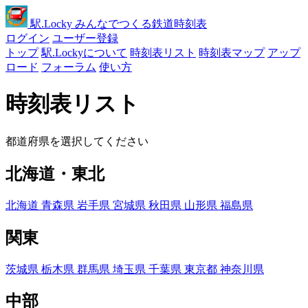
駅
.Locky
みんなでつくる鉄道時刻表
ログイン
ユーザー登録
トップ
駅.Lockyについて
時刻表リスト
時刻表マップ
アップ
ロード
フォーラム
使い方
時刻表リスト
都道府県を選択してください
北海道・東北
北海道
青森県
岩手県
宮城県
秋田県
山形県
福島県
関東
茨城県
栃木県
群馬県
埼玉県
千葉県
東京都
神奈川県
中部