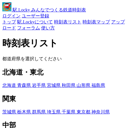
駅
.Locky
みんなでつくる鉄道時刻表
ログイン
ユーザー登録
トップ
駅.Lockyについて
時刻表リスト
時刻表マップ
アップ
ロード
フォーラム
使い方
時刻表リスト
都道府県を選択してください
北海道・東北
北海道
青森県
岩手県
宮城県
秋田県
山形県
福島県
関東
茨城県
栃木県
群馬県
埼玉県
千葉県
東京都
神奈川県
中部