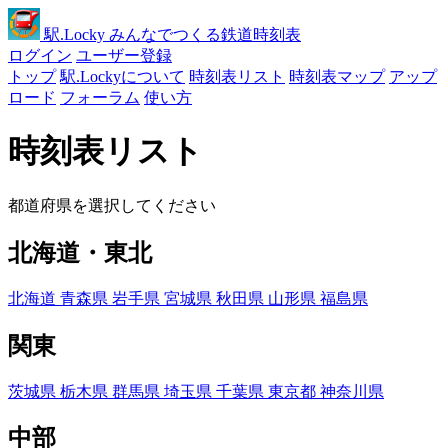
駅
.Locky
みんなでつくる鉄道時刻表
ログイン
ユーザー登録
トップ
駅.Lockyについて
時刻表リスト
時刻表マップ
アップ
ロード
フォーラム
使い方
時刻表リスト
都道府県を選択してください
北海道・東北
北海道
青森県
岩手県
宮城県
秋田県
山形県
福島県
関東
茨城県
栃木県
群馬県
埼玉県
千葉県
東京都
神奈川県
中部