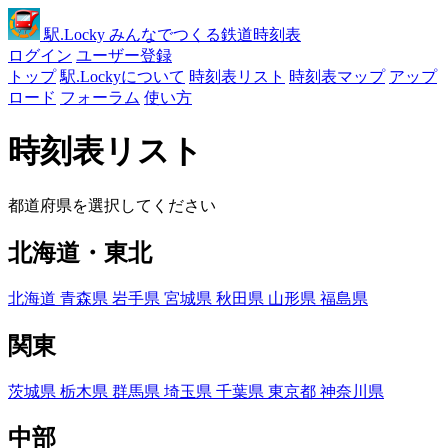
駅
.Locky
みんなでつくる鉄道時刻表
ログイン
ユーザー登録
トップ
駅.Lockyについて
時刻表リスト
時刻表マップ
アップ
ロード
フォーラム
使い方
時刻表リスト
都道府県を選択してください
北海道・東北
北海道
青森県
岩手県
宮城県
秋田県
山形県
福島県
関東
茨城県
栃木県
群馬県
埼玉県
千葉県
東京都
神奈川県
中部