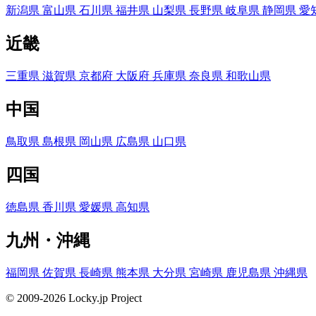
新潟県
富山県
石川県
福井県
山梨県
長野県
岐阜県
静岡県
愛
近畿
三重県
滋賀県
京都府
大阪府
兵庫県
奈良県
和歌山県
中国
鳥取県
島根県
岡山県
広島県
山口県
四国
徳島県
香川県
愛媛県
高知県
九州・沖縄
福岡県
佐賀県
長崎県
熊本県
大分県
宮崎県
鹿児島県
沖縄県
© 2009-2026 Locky.jp Project