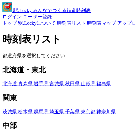
駅
.Locky
みんなでつくる鉄道時刻表
ログイン
ユーザー登録
トップ
駅.Lockyについて
時刻表リスト
時刻表マップ
アップ
時刻表リスト
都道府県を選択してください
北海道・東北
北海道
青森県
岩手県
宮城県
秋田県
山形県
福島県
関東
茨城県
栃木県
群馬県
埼玉県
千葉県
東京都
神奈川県
中部