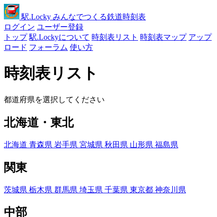
駅
.Locky
みんなでつくる鉄道時刻表
ログイン
ユーザー登録
トップ
駅.Lockyについて
時刻表リスト
時刻表マップ
アップ
ロード
フォーラム
使い方
時刻表リスト
都道府県を選択してください
北海道・東北
北海道
青森県
岩手県
宮城県
秋田県
山形県
福島県
関東
茨城県
栃木県
群馬県
埼玉県
千葉県
東京都
神奈川県
中部