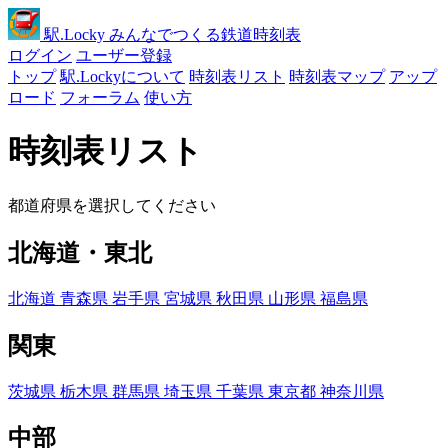
駅
.Locky
みんなでつくる鉄道時刻表
ログイン
ユーザー登録
トップ
駅.Lockyについて
時刻表リスト
時刻表マップ
アップ
ロード
フォーラム
使い方
時刻表リスト
都道府県を選択してください
北海道・東北
北海道
青森県
岩手県
宮城県
秋田県
山形県
福島県
関東
茨城県
栃木県
群馬県
埼玉県
千葉県
東京都
神奈川県
中部