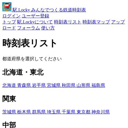
駅
.Locky
みんなでつくる鉄道時刻表
ログイン
ユーザー登録
トップ
駅.Lockyについて
時刻表リスト
時刻表マップ
アップ
ロード
フォーラム
使い方
時刻表リスト
都道府県を選択してください
北海道・東北
北海道
青森県
岩手県
宮城県
秋田県
山形県
福島県
関東
茨城県
栃木県
群馬県
埼玉県
千葉県
東京都
神奈川県
中部