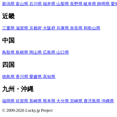
新潟県
富山県
石川県
福井県
山梨県
長野県
岐阜県
静岡県
愛
近畿
三重県
滋賀県
京都府
大阪府
兵庫県
奈良県
和歌山県
中国
鳥取県
島根県
岡山県
広島県
山口県
四国
徳島県
香川県
愛媛県
高知県
九州・沖縄
福岡県
佐賀県
長崎県
熊本県
大分県
宮崎県
鹿児島県
沖縄県
© 2009-2026 Locky.jp Project