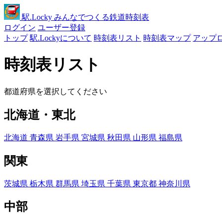
駅
.Locky
みんなでつくる鉄道時刻表
ログイン
ユーザー登録
トップ
駅.Lockyについて
時刻表リスト
時刻表マップ
アップ
時刻表リスト
都道府県を選択してください
北海道・東北
北海道
青森県
岩手県
宮城県
秋田県
山形県
福島県
関東
茨城県
栃木県
群馬県
埼玉県
千葉県
東京都
神奈川県
中部