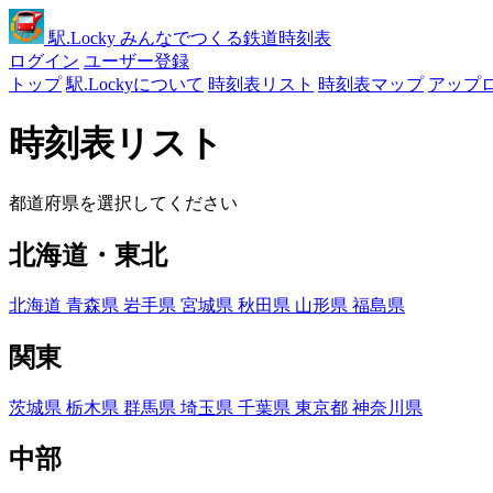
駅
.Locky
みんなでつくる鉄道時刻表
ログイン
ユーザー登録
トップ
駅.Lockyについて
時刻表リスト
時刻表マップ
アップ
時刻表リスト
都道府県を選択してください
北海道・東北
北海道
青森県
岩手県
宮城県
秋田県
山形県
福島県
関東
茨城県
栃木県
群馬県
埼玉県
千葉県
東京都
神奈川県
中部