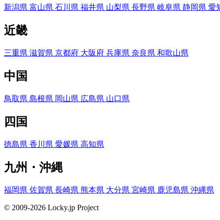
新潟県
富山県
石川県
福井県
山梨県
長野県
岐阜県
静岡県
愛
近畿
三重県
滋賀県
京都府
大阪府
兵庫県
奈良県
和歌山県
中国
鳥取県
島根県
岡山県
広島県
山口県
四国
徳島県
香川県
愛媛県
高知県
九州・沖縄
福岡県
佐賀県
長崎県
熊本県
大分県
宮崎県
鹿児島県
沖縄県
© 2009-2026 Locky.jp Project