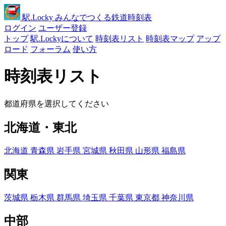
駅
.Locky
みんなでつくる鉄道時刻表
ログイン
ユーザー登録
トップ
駅.Lockyについて
時刻表リスト
時刻表マップ
アップ
ロード
フォーラム
使い方
時刻表リスト
都道府県を選択してください
北海道・東北
北海道
青森県
岩手県
宮城県
秋田県
山形県
福島県
関東
茨城県
栃木県
群馬県
埼玉県
千葉県
東京都
神奈川県
中部