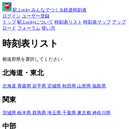
駅
.Locky
みんなでつくる鉄道時刻表
ログイン
ユーザー登録
トップ
駅.Lockyについて
時刻表リスト
時刻表マップ
アップ
ロード
フォーラム
使い方
時刻表リスト
都道府県を選択してください
北海道・東北
北海道
青森県
岩手県
宮城県
秋田県
山形県
福島県
関東
茨城県
栃木県
群馬県
埼玉県
千葉県
東京都
神奈川県
中部