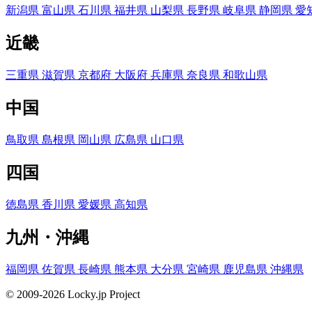
新潟県
富山県
石川県
福井県
山梨県
長野県
岐阜県
静岡県
愛
近畿
三重県
滋賀県
京都府
大阪府
兵庫県
奈良県
和歌山県
中国
鳥取県
島根県
岡山県
広島県
山口県
四国
徳島県
香川県
愛媛県
高知県
九州・沖縄
福岡県
佐賀県
長崎県
熊本県
大分県
宮崎県
鹿児島県
沖縄県
© 2009-2026 Locky.jp Project