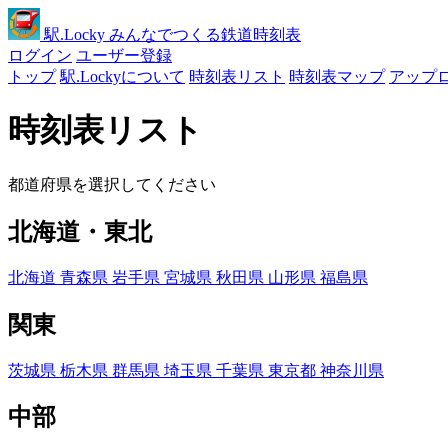
駅
.Locky
みんなでつくる鉄道時刻表
ログイン
ユーザー登録
トップ
駅.Lockyについて
時刻表リスト
時刻表マップ
アップ
時刻表リスト
都道府県を選択してください
北海道・東北
北海道
青森県
岩手県
宮城県
秋田県
山形県
福島県
関東
茨城県
栃木県
群馬県
埼玉県
千葉県
東京都
神奈川県
中部